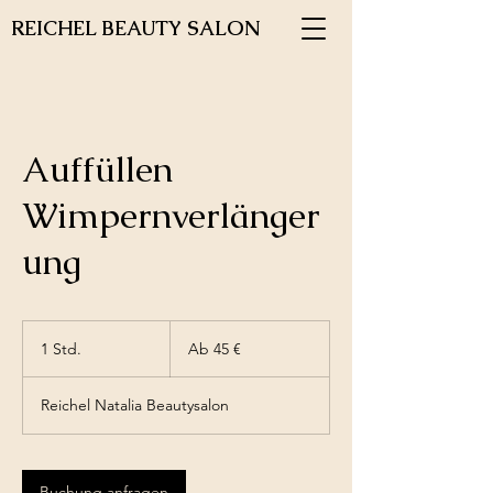
REICHEL BEAUTY SALON
Auffüllen
Wimpernverlänger
ung
Ab
45
1 Std.
1
Ab 45 €
Euro
S
t
Reichel Natalia Beautysalon
d
Buchung anfragen